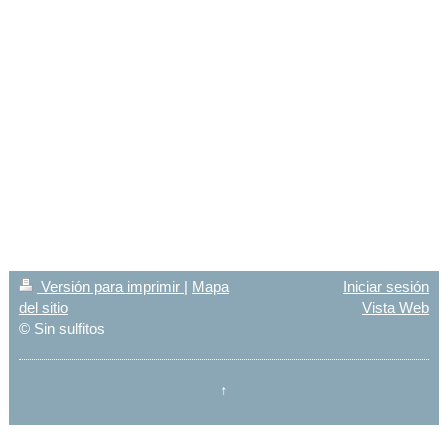
Versión para imprimir
|
Mapa
Iniciar sesión
del sitio
Vista Web
© Sin sulfitos
↑